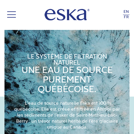
EN
FR
LE SYSTÈME DE FILTRATION
NATUREL
UNE EAU DE SOURCE
PUREMENT
QUÉBÉCOISE.
L’eau de source naturelle Eska est 100 %
québécoise. Elle est créée et filtrée en Abitibi par
les sédiments de l’esker de Saint-Mathieu-Lac-
Berry : un trésor naturel hérité de l’ère glaciaire
unique au Canada.