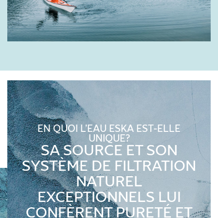
EN QUOI L’EAU ESKA EST-ELLE
UNIQUE?
SA SOURCE ET SON
SYSTÈME DE FILTRATION
NATUREL
EXCEPTIONNELS LUI
CONFÈRENT PURETÉ ET