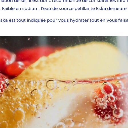
tion de sel, il est donc recommandé de consulter les inform
u. Faible en sodium, l’eau de source pétillante Eska demeure
 Eska est tout indiquée pour vous hydrater tout en vous faisan