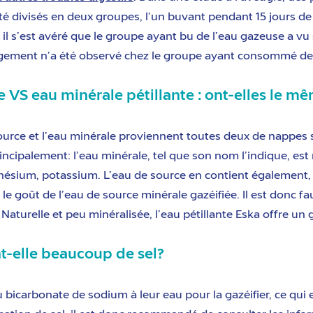
 divisés en deux groupes, l’un buvant pendant 15 jours de l
e, il s’est avéré que le groupe ayant bu de l’eau gazeuse a v
angement n’a été observé chez le groupe ayant consommé de 
te VS eau minérale pétillante : ont-elles le m
source et l’eau minérale proviennent toutes deux de nappes s
incipalement: l’eau minérale, tel que son nom l’indique, es
sium, potassium. L’eau de source en contient également, ma
le goût de l’eau de source minérale gazéifiée. Il est donc f
aturelle et peu minéralisée, l’eau pétillante Eska offre un
nt-elle beaucoup de sel?
bicarbonate de sodium à leur eau pour la gazéifier, ce qui e