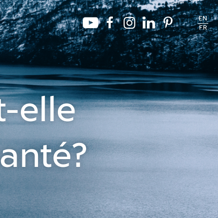
EN
FR
t-elle
santé?